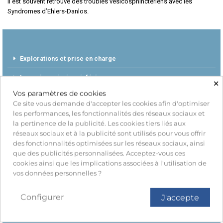
Il est souvent retrouvé des troubles vésicosphinctériens avec les
Syndromes d’Ehlers-Danlos.
Explorations et prise en charge
Les voies urinaires inférieures
×
Vos paramètres de cookies
Chez les femmes adultes
Ce site vous demande d'accepter les cookies afin d'optimiser
les performances, les fonctionnalités des réseaux sociaux et
Explorations et prise en charge
la pertinence de la publicité. Les cookies tiers liés aux
réseaux sociaux et à la publicité sont utilisés pour vous offrir
Dysurie
des fonctionnalités optimisées sur les réseaux sociaux, ainsi
que des publicités personnalisées. Acceptez-vous ces
cookies ainsi que les implications associées à l'utilisation de
vos données personnelles ?
La vessie
Configurer
J'accepte
Lésions kystiques rénales