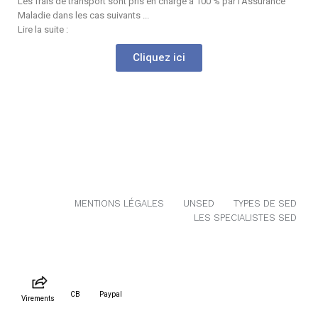
Les frais de transport sont pris en charge à 100 % par l'Assurance
Maladie dans les cas suivants ...
Lire la suite :
Cliquez ici
MENTIONS LÉGALES
UNSED
TYPES DE SED
LES SPECIALISTES SED
CB
Paypal
Virements